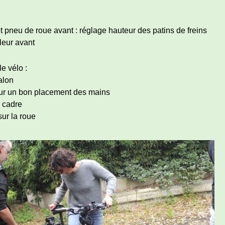
pneu de roue avant : réglage hauteur des patins de freins
leur avant
e vélo :
alon
our un bon placement des mains
u cadre
sur la roue