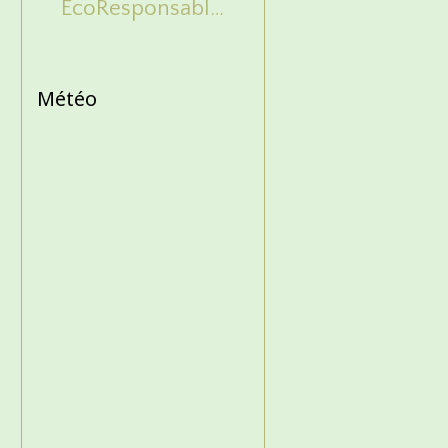
EcoResponsable
à la D
Météo